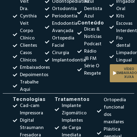
Veit
Odontopediatria
Azul
Irrigador
Dra.
Ortodontia
Dentista
Oral
Cynthia
Periodontia
Azul
Kits
Veit
Endodontia
Conteúdo
Escovas
Dicas &
Corpo
Avançada
Interdent
Notícias
Clínico
Ortopedia
Fio
Podcast
Clientes
Facial
dental
Rádio
Casos
Cirurgia
Limpado
JB FM
Clínicos
Implantodontia
Lingual
Série O
Embaixadores
VÍDEO
Resgate
EMBAIXADO
Depoimentos
XUXA
Trabalhe
Aqui
Tecnologias
Tratamentos
Ortopedia
Cad-cam
Implante
funcional
Impressora
Zigomático
dos
Digital
Implantes
maxilares
Straumann
de Carga
Plástica
Fresadora
Imediata
gengival