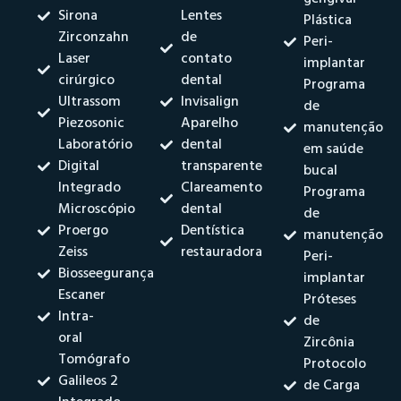
Sirona
Lentes
Plástica
Zirconzahn
de
Peri-
Laser
contato
implantar
cirúrgico
dental
Programa
Ultrassom
Invisalign
de
Piezosonic
Aparelho
manutenção
Laboratório
dental
em saúde
Digital
transparente
bucal
Integrado
Clareamento
Programa
Microscópio
dental
de
Proergo
Dentística
manutenção
Zeiss
restauradora
Peri-
Biosseegurança
implantar
Escaner
Próteses
Intra-
de
oral
Zircônia
Tomógrafo
Protocolo
Galileos 2
de Carga