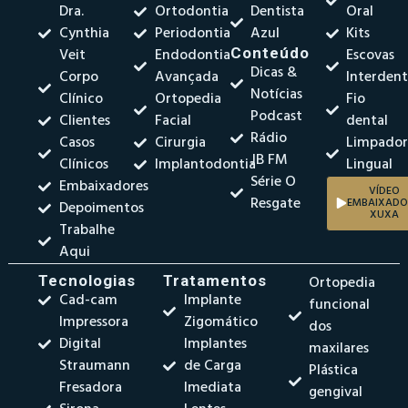
Dra.
Ortodontia
Dentista
Oral
Cynthia
Periodontia
Azul
Kits
Veit
Endodontia
Conteúdo
Escovas
Dicas &
Corpo
Avançada
Interdent
Notícias
Clínico
Ortopedia
Fio
Podcast
Clientes
Facial
dental
Rádio
Casos
Cirurgia
Limpado
JB FM
Clínicos
Implantodontia
Lingual
Série O
Embaixadores
VÍDEO
Resgate
EMBAIXADO
Depoimentos
XUXA
Trabalhe
Aqui
Tecnologias
Tratamentos
Ortopedia
Cad-cam
Implante
funcional
Impressora
Zigomático
dos
Digital
Implantes
maxilares
Straumann
de Carga
Plástica
Fresadora
Imediata
gengival