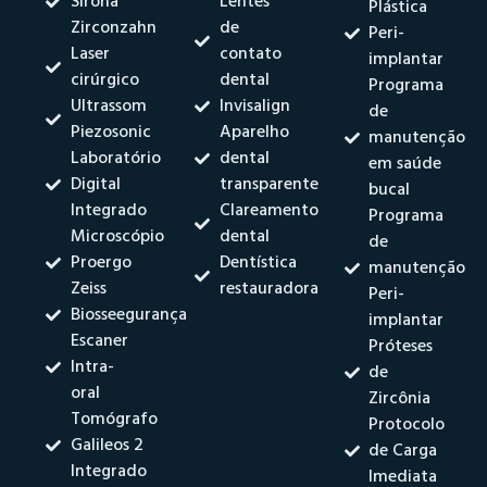
Sirona
Lentes
Plástica
Zirconzahn
de
Peri-
Laser
contato
implantar
cirúrgico
dental
Programa
Ultrassom
Invisalign
de
Piezosonic
Aparelho
manutenção
Laboratório
dental
em saúde
Digital
transparente
bucal
Integrado
Clareamento
Programa
Microscópio
dental
de
Proergo
Dentística
manutenção
Zeiss
restauradora
Peri-
Biosseegurança
implantar
Escaner
Próteses
Intra-
de
oral
Zircônia
Tomógrafo
Protocolo
Galileos 2
de Carga
Integrado
Imediata