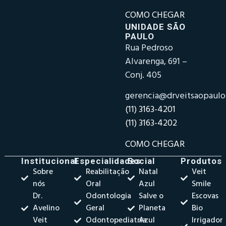
COMO CHEGAR
UNIDADE SÃO
PAULO
Rua Pedroso
Alvarenga, 691 –
Conj. 405
gerencia@drveitsaopaul
(11) 3163-4201
(11) 3163-4202
COMO CHEGAR
Institucional
Especialidades
Social
Produtos
Sobre
Reabilitação
Natal
Veit
nós
Oral
Azul
Smile
Dr.
Odontologia
Salve o
Escovas
Avelino
Geral
Planeta
Bio
Veit
Odontopediatria
Azul
Irrigador