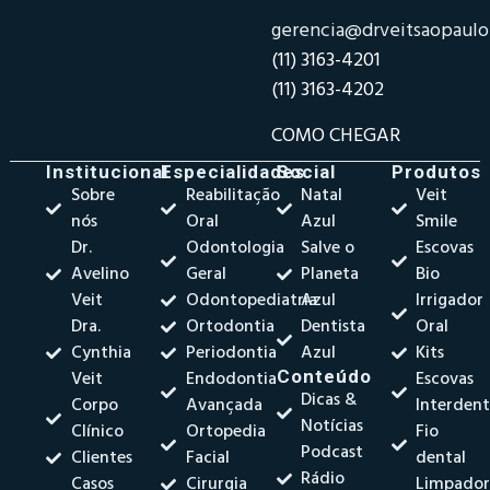
gerencia@drveitsaopaul
(11) 3163-4201
(11) 3163-4202
COMO CHEGAR
Institucional
Especialidades
Social
Produtos
Sobre
Reabilitação
Natal
Veit
nós
Oral
Azul
Smile
Dr.
Odontologia
Salve o
Escovas
Avelino
Geral
Planeta
Bio
Veit
Odontopediatria
Azul
Irrigador
Dra.
Ortodontia
Dentista
Oral
Cynthia
Periodontia
Azul
Kits
Veit
Endodontia
Conteúdo
Escovas
Dicas &
Corpo
Avançada
Interdent
Notícias
Clínico
Ortopedia
Fio
Podcast
Clientes
Facial
dental
Rádio
Casos
Cirurgia
Limpado