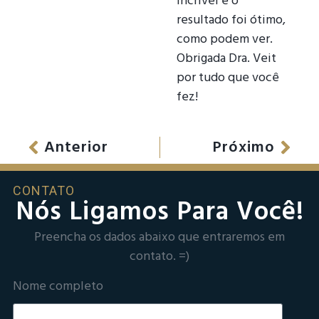
incrível e o
resultado foi ótimo,
como podem ver.
Obrigada Dra. Veit
por tudo que você
fez!
Anterior
Próximo
CONTATO
Nós Ligamos Para Você!
Preencha os dados abaixo que entraremos em
contato. =)
Nome completo