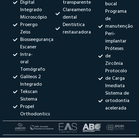
Digital
transparente
bucal
Integrado
Clareamento
Programa
Microscópio
dental
de
Proergo
Dentística
manutenção
Zeiss
restauradora
Peri-
Biosseegurança
implantar
Escaner
Próteses
Intra-
de
oral
Zircônia
Tomógrafo
Protocolo
Galileos 2
de Carga
Integrado
Imediata
Tekscan
Sistema de
Sistema
ortodontia
Propel
acelerada
Orthodontics