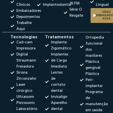
JB FM
Clínicos
Implantodontia
Lingual
Série O
Embaixadores
VÍDEO
Resgate
EMBAIXADO
Depoimentos
XUXA
Trabalhe
Aqui
Tecnologias
Tratamentos
Ortopedia
Cad-cam
Implante
funcional
Impressora
Zigomático
dos
Digital
Implantes
maxilares
Straumann
de Carga
Plástica
Fresadora
Imediata
gengival
Sirona
Lentes
Plástica
Zirconzahn
de
Peri-
Laser
contato
implantar
cirúrgico
dental
Programa
Ultrassom
Invisalign
de
Piezosonic
Aparelho
manutenção
Laboratório
dental
em saúde