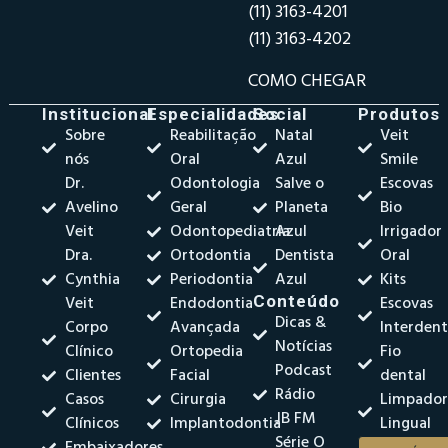
(11) 3163-4201
(11) 3163-4202
COMO CHEGAR
Institucional
Especialidades
Social
Produtos
Sobre
Reabilitação
Natal
Veit
nós
Oral
Azul
Smile
Dr.
Odontologia
Salve o
Escovas
Avelino
Geral
Planeta
Bio
Veit
Odontopediatria
Azul
Irrigador
Dra.
Ortodontia
Dentista
Oral
Cynthia
Periodontia
Azul
Kits
Veit
Endodontia
Conteúdo
Escovas
Dicas &
Corpo
Avançada
Interdent
Notícias
Clínico
Ortopedia
Fio
Podcast
Clientes
Facial
dental
Rádio
Casos
Cirurgia
Limpado
JB FM
Clínicos
Implantodontia
Lingual
Série O
Embaixadores