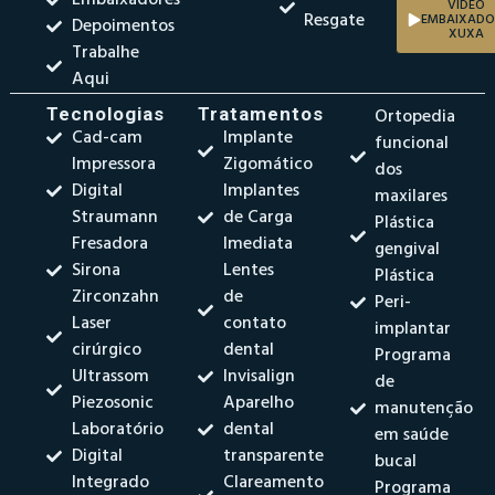
VÍDEO
Resgate
EMBAIXADO
Depoimentos
XUXA
Trabalhe
Aqui
Tecnologias
Tratamentos
Ortopedia
Cad-cam
Implante
funcional
Impressora
Zigomático
dos
Digital
Implantes
maxilares
Straumann
de Carga
Plástica
Fresadora
Imediata
gengival
Sirona
Lentes
Plástica
Zirconzahn
de
Peri-
Laser
contato
implantar
cirúrgico
dental
Programa
Ultrassom
Invisalign
de
Piezosonic
Aparelho
manutenção
Laboratório
dental
em saúde
Digital
transparente
bucal
Integrado
Clareamento
Programa