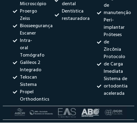
Microscópio
dental
de
Proergo
Dentística
manutenção
Zeiss
restauradora
Peri-
Biosseegurança
implantar
Escaner
Próteses
Intra-
de
oral
Zircônia
Tomógrafo
Protocolo
Galileos 2
de Carga
Integrado
Imediata
Tekscan
Sistema de
Sistema
ortodontia
Propel
acelerada
Orthodontics