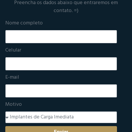
Preencha os dados abaixo que entraremos em
contato. =)
Nome completo
Celular
E-mail
Motivo
Enviar