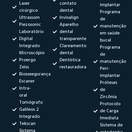
Laser
contato
implantar
cirúrgico
dental
Programa
Ultrassom
Invisalign
de
Piezosonic
Aparelho
manutenção
Laboratório
dental
em saúde
Digital
transparente
bucal
Integrado
Clareamento
Programa
Microscópio
dental
de
Proergo
Dentística
manutenção
Zeiss
restauradora
Peri-
Biosseegurança
implantar
Escaner
Próteses
Intra-
de
oral
Zircônia
Tomógrafo
Protocolo
Galileos 2
de Carga
Integrado
Imediata
Tekscan
Sistema de
Sistema