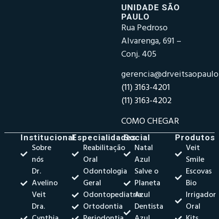
UNIDADE SÃO
PAULO
Rua Pedroso
Alvarenga, 691 –
Conj. 405
gerencia@drveitsaopaul
(11) 3163-4201
(11) 3163-4202
COMO CHEGAR
Institucional
Especialidades
Social
Produtos
Sobre
Reabilitação
Natal
Veit
nós
Oral
Azul
Smile
Dr.
Odontologia
Salve o
Escovas
Avelino
Geral
Planeta
Bio
Veit
Odontopediatria
Azul
Irrigador
Dra.
Ortodontia
Dentista
Oral
Cynthia
Periodontia
Azul
Kits