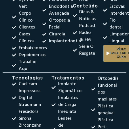
Veit
Endodontia
Conteúdo
Escovas
Dicas &
Corpo
Avançada
Interdent
Notícias
Clínico
Ortopedia
Fio
Podcast
Clientes
Facial
dental
Rádio
Casos
Cirurgia
Limpado
JB FM
Clínicos
Implantodontia
Lingual
Série O
Embaixadores
VÍDEO
Resgate
EMBAIXADO
Depoimentos
XUXA
Trabalhe
Aqui
Tecnologias
Tratamentos
Ortopedia
Cad-cam
Implante
funcional
Impressora
Zigomático
dos
Digital
Implantes
maxilares
Straumann
de Carga
Plástica
Fresadora
Imediata
gengival
Sirona
Lentes
Plástica
Zirconzahn
de
Peri-