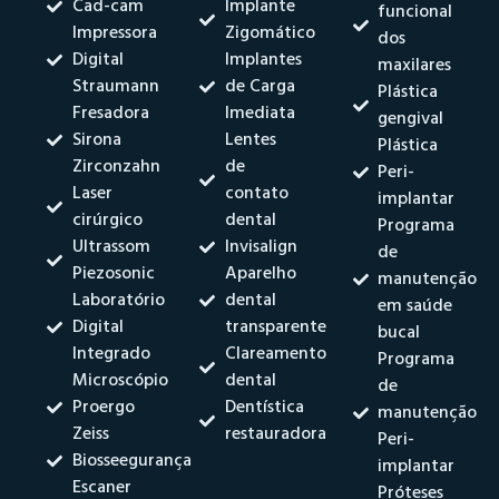
Cad-cam
Implante
funcional
Impressora
Zigomático
dos
Digital
Implantes
maxilares
Straumann
de Carga
Plástica
Fresadora
Imediata
gengival
Sirona
Lentes
Plástica
Zirconzahn
de
Peri-
Laser
contato
implantar
cirúrgico
dental
Programa
Ultrassom
Invisalign
de
Piezosonic
Aparelho
manutenção
Laboratório
dental
em saúde
Digital
transparente
bucal
Integrado
Clareamento
Programa
Microscópio
dental
de
Proergo
Dentística
manutenção
Zeiss
restauradora
Peri-
Biosseegurança
implantar
Escaner
Próteses