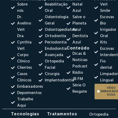
Sobre
Reabilitação
Natal
Veit
nós
Oral
Azul
Smile
Dr.
Odontologia
Salve o
Escovas
Avelino
Geral
Planeta
Bio
Veit
Odontopediatria
Azul
Irrigador
Dra.
Ortodontia
Dentista
Oral
Cynthia
Periodontia
Azul
Kits
Veit
Endodontia
Conteúdo
Escovas
Dicas &
Corpo
Avançada
Interdent
Notícias
Clínico
Ortopedia
Fio
Podcast
Clientes
Facial
dental
Rádio
Casos
Cirurgia
Limpado
JB FM
Clínicos
Implantodontia
Lingual
Série O
Embaixadores
VÍDEO
Resgate
EMBAIXADO
Depoimentos
XUXA
Trabalhe
Aqui
Tecnologias
Tratamentos
Ortopedia