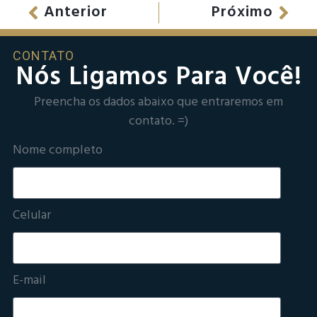
Anterior
Próximo
CONTATO
Nós Ligamos Para Você!
Preencha os dados abaixo que entraremos em
contato. =)
Nome completo
Celular
E-mail