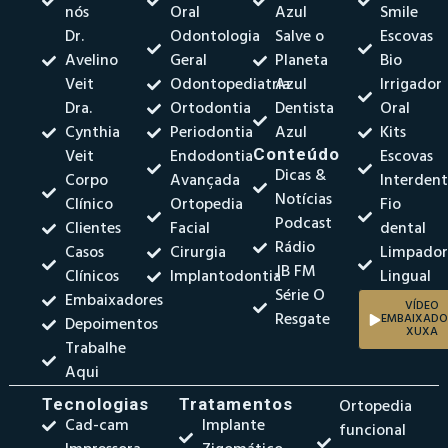
nós
Oral
Azul
Smile
Dr.
Odontologia
Salve o
Escovas
Avelino
Geral
Planeta
Bio
Veit
Odontopediatria
Azul
Irrigador
Dra.
Ortodontia
Dentista
Oral
Cynthia
Periodontia
Azul
Kits
Veit
Endodontia
Conteúdo
Escovas
Dicas &
Corpo
Avançada
Interdent
Notícias
Clínico
Ortopedia
Fio
Podcast
Clientes
Facial
dental
Rádio
Casos
Cirurgia
Limpado
JB FM
Clínicos
Implantodontia
Lingual
Série O
Embaixadores
VÍDEO
Resgate
EMBAIXADO
Depoimentos
XUXA
Trabalhe
Aqui
Tecnologias
Tratamentos
Ortopedia
Cad-cam
Implante
funcional