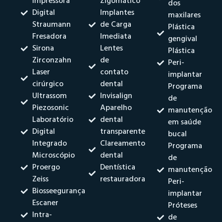
Impressora
Zigomático
dos
Digital
Implantes
maxilares
Straumann
de Carga
Plástica
Fresadora
Imediata
gengival
Sirona
Lentes
Plástica
Zirconzahn
de
Peri-
Laser
contato
implantar
cirúrgico
dental
Programa
Ultrassom
Invisalign
de
Piezosonic
Aparelho
manutenção
Laboratório
dental
em saúde
Digital
transparente
bucal
Integrado
Clareamento
Programa
Microscópio
dental
de
Proergo
Dentística
manutenção
Zeiss
restauradora
Peri-
Biosseegurança
implantar
Escaner
Próteses
Intra-
de