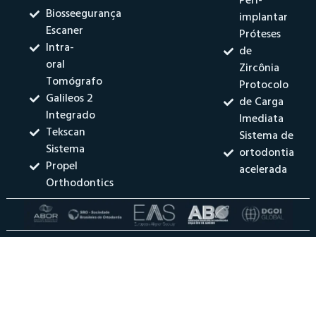
Peri-
Biosseegurança
implantar
Escaner
Próteses
Intra-
de
oral
Zircônia
Tomógrafo
Protocolo
Galileos 2
de Carga
Integrado
Imediata
Tekscan
Sistema de
Sistema
ortodontia
Propel
acelerada
Orthodontics