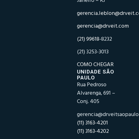
Janeiro – RJ
gerencia.leblon@drveit.
gerencia@drveit.com
(21) 99618-
8232
(21) 3253-3013
COMO CHEGAR
UNIDADE SÃO
PAULO
Rua Pedroso
Alvarenga, 691 –
Conj. 405
gerencia@drveitsaopaul
(11) 3163-4201
(11) 3163-4202