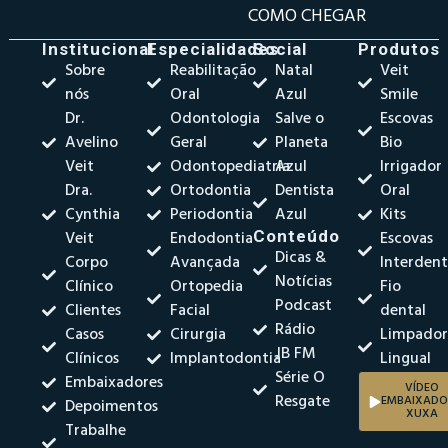
COMO CHEGAR
Institucional
Especialidades
Social
Produtos
Sobre
Reabilitação
Natal
Veit
nós
Oral
Azul
Smile
Dr.
Odontologia
Salve o
Escovas
Avelino
Geral
Planeta
Bio
Veit
Odontopediatria
Azul
Irrigador
Dra.
Ortodontia
Dentista
Oral
Cynthia
Periodontia
Azul
Kits
Veit
Endodontia
Conteúdo
Escovas
Dicas &
Corpo
Avançada
Interdent
Notícias
Clínico
Ortopedia
Fio
Podcast
Clientes
Facial
dental
Rádio
Casos
Cirurgia
Limpado
JB FM
Clínicos
Implantodontia
Lingual
Série O
Embaixadores
VÍDEO
Resgate
EMBAIXADO
Depoimentos
XUXA
Trabalhe