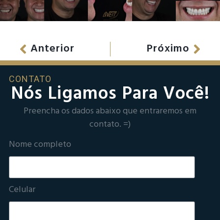
Anterior
Próximo
CONTATO
Nós Ligamos Para Você!
Preencha os dados abaixo que entraremos em
contato. =)
Nome completo
Celular