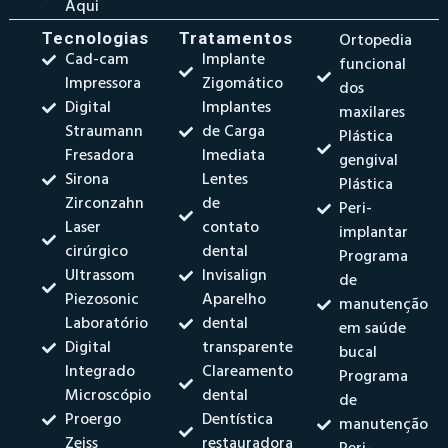
Aqui
Tecnologias
Tratamentos
Ortopedia
Cad-cam
Implante
funcional
Impressora
Zigomático
dos
Digital
Implantes
maxilares
Straumann
de Carga
Plástica
Fresadora
Imediata
gengival
Sirona
Lentes
Plástica
Zirconzahn
de
Peri-
Laser
contato
implantar
cirúrgico
dental
Programa
Ultrassom
Invisalign
de
Piezosonic
Aparelho
manutenção
Laboratório
dental
em saúde
Digital
transparente
bucal
Integrado
Clareamento
Programa
Microscópio
dental
de
Proergo
Dentística
manutenção
Zeiss
restauradora