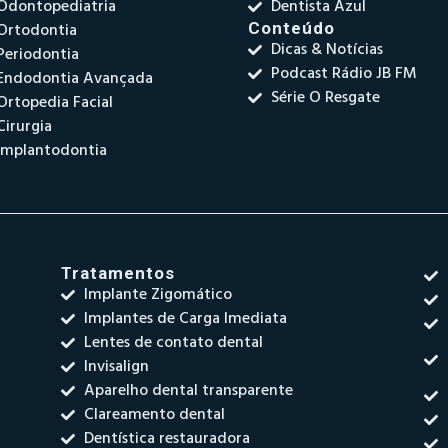
Odontopediatria
Dentista Azul
Ortodontia
Conteúdo
Dicas & Notícias
Periodontia
Podcast Rádio JB FM
Endodontia Avançada
Série O Resgate
Ortopedia Facial
Cirurgia
Implantodontia
Tratamentos
Implante Zigomático
Implantes de Carga Imediata
Lentes de contato dental
Invisalign
Aparelho dental transparente
Clareamento dental
Dentística restauradora