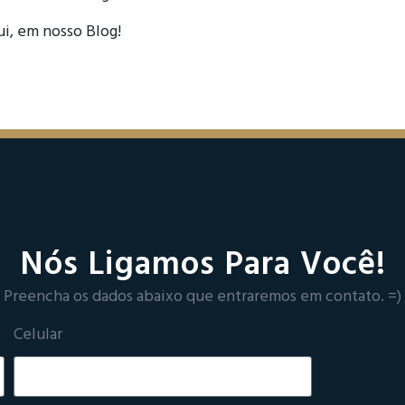
i, em nosso Blog!
Nós Ligamos Para Você!
Preencha os dados abaixo que entraremos em contato. =)
Celular