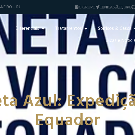
NEIRO – RJ
O GRUPO
CLÍNICAS
EQUIPE
Diferenciais
Tratamentos
Sorrisos & Casos
Dicas e Notíci
eta Azul: Expediç
Equador