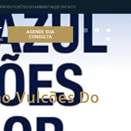
PRODUTOS
SOCIOAMBIENTAL
CONTATO
AGENDE SUA
CONSULTA
as
ão Vulcões Do