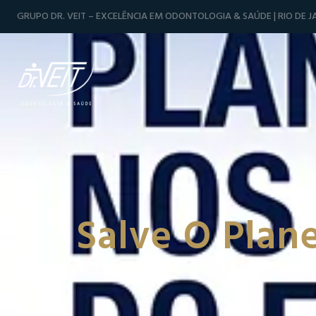
GRUPO DR. VEIT – EXCELÊNCIA EM ODONTOLOGIA & SAÚDE | RIO DE JA
Salve O Plan