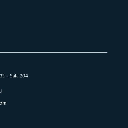
33 – Sala 204
J
com