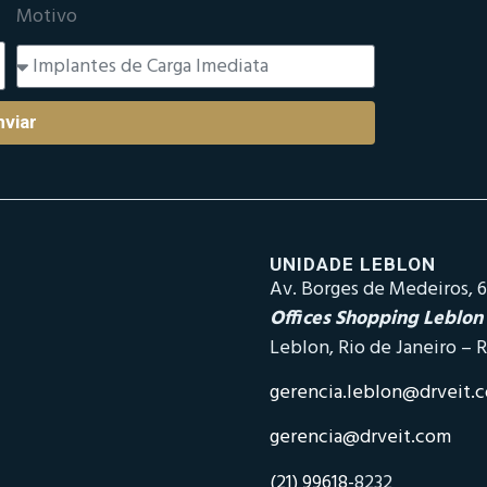
Motivo
nviar
UNIDADE LEBLON
Av. Borges de Medeiros, 6
Offices Shopping Leblon
Leblon, Rio de Janeiro – R
gerencia.leblon@drveit.
gerencia@drveit.com
(21) 99618-
8232