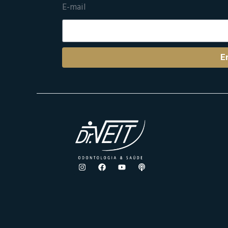
E-mail
E