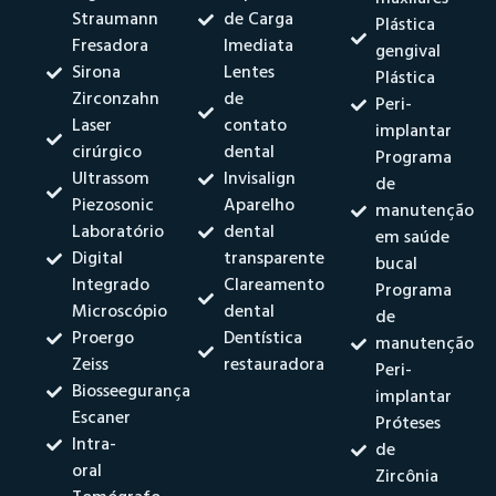
Straumann
de Carga
Plástica
Fresadora
Imediata
gengival
Sirona
Lentes
Plástica
Zirconzahn
de
Peri-
Laser
contato
implantar
cirúrgico
dental
Programa
Ultrassom
Invisalign
de
Piezosonic
Aparelho
manutenção
Laboratório
dental
em saúde
Digital
transparente
bucal
Integrado
Clareamento
Programa
Microscópio
dental
de
Proergo
Dentística
manutenção
Zeiss
restauradora
Peri-
Biosseegurança
implantar
Escaner
Próteses
Intra-
de
oral
Zircônia