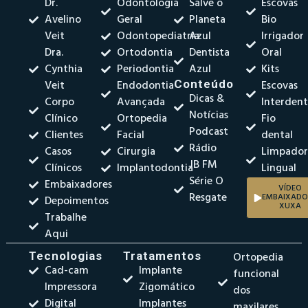
Dr.
Odontologia
Salve o
Escovas
Avelino
Geral
Planeta
Bio
Veit
Odontopediatria
Azul
Irrigador
Dra.
Ortodontia
Dentista
Oral
Cynthia
Periodontia
Azul
Kits
Veit
Endodontia
Conteúdo
Escovas
Dicas &
Corpo
Avançada
Interdent
Notícias
Clínico
Ortopedia
Fio
Podcast
Clientes
Facial
dental
Rádio
Casos
Cirurgia
Limpado
JB FM
Clínicos
Implantodontia
Lingual
Série O
Embaixadores
VÍDEO
Resgate
EMBAIXADO
Depoimentos
XUXA
Trabalhe
Aqui
Tecnologias
Tratamentos
Ortopedia
Cad-cam
Implante
funcional
Impressora
Zigomático
dos
Digital
Implantes
maxilares