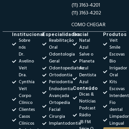
(11) 3163-4201
(11) 3163-4202
COMO CHEGAR
Institucional
Especialidades
Social
Produtos
Sobre
Reabilitação
Natal
Veit
nós
Oral
Azul
Smile
Dr.
Odontologia
Salve o
Escovas
Avelino
Geral
Planeta
Bio
Veit
Odontopediatria
Azul
Irrigador
Dra.
Ortodontia
Dentista
Oral
Cynthia
Periodontia
Azul
Kits
Veit
Endodontia
Conteúdo
Escovas
Dicas &
Corpo
Avançada
Interdent
Notícias
Clínico
Ortopedia
Fio
Podcast
Clientes
Facial
dental
Rádio
Casos
Cirurgia
Limpado
JB FM
Clínicos
Implantodontia
Lingual