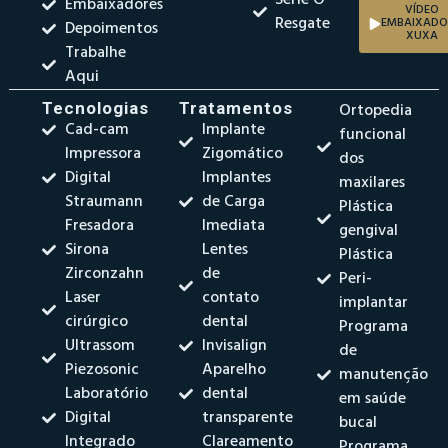
Série O
Embaixadores
VÍDEO
Resgate
EMBAIXADO
Depoimentos
XUXA
Trabalhe
Aqui
Tecnologias
Tratamentos
Ortopedia
Cad-cam
Implante
funcional
Impressora
Zigomático
dos
Digital
Implantes
maxilares
Straumann
de Carga
Plástica
Fresadora
Imediata
gengival
Sirona
Lentes
Plástica
Zirconzahn
de
Peri-
Laser
contato
implantar
cirúrgico
dental
Programa
Ultrassom
Invisalign
de
Piezosonic
Aparelho
manutenção
Laboratório
dental
em saúde
Digital
transparente
bucal
Integrado
Clareamento
Programa