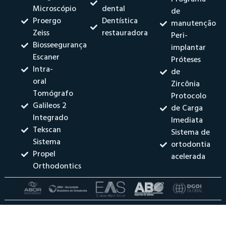
Microscópio
dental
de
Proergo
Dentística
manutenção
Zeiss
restauradora
Peri-
Biosseegurança
implantar
Escaner
Próteses
Intra-
de
oral
Zircônia
Tomógrafo
Protocolo
Galileos 2
de Carga
Integrado
Imediata
Tekscan
Sistema de
Sistema
ortodontia
Propel
acelerada
Orthodontics